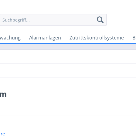
rwachung
Alarmanlagen
Zutrittskontrollsysteme
B
em
re