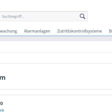
rwachung
Alarmanlagen
Zutrittskontrollsysteme
B
em
.0
re