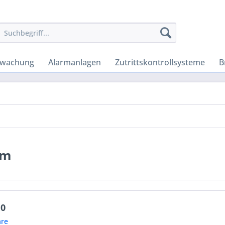
rwachung
Alarmanlagen
Zutrittskontrollsysteme
B
em
.0
re