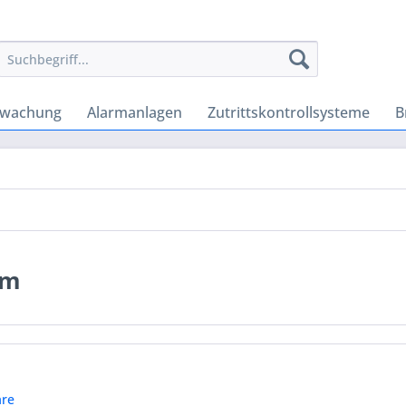
rwachung
Alarmanlagen
Zutrittskontrollsysteme
B
em
re