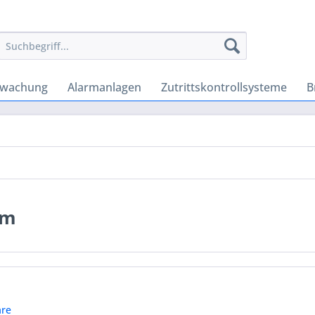
rwachung
Alarmanlagen
Zutrittskontrollsysteme
B
em
re