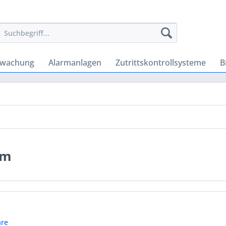
rwachung
Alarmanlagen
Zutrittskontrollsysteme
B
em
re