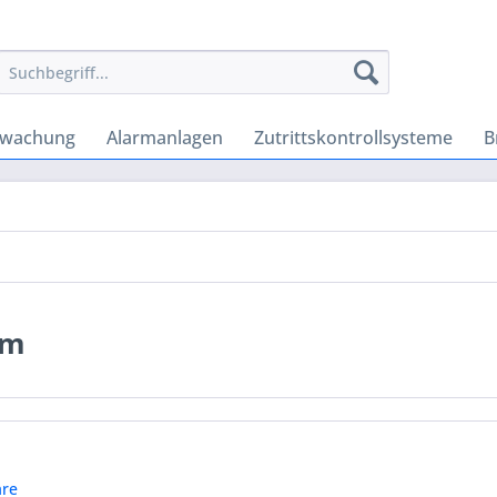
rwachung
Alarmanlagen
Zutrittskontrollsysteme
B
em
re