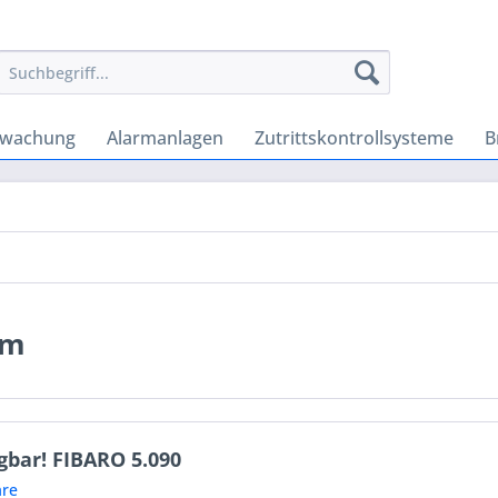
rwachung
Alarmanlagen
Zutrittskontrollsysteme
B
em
gbar! FIBARO 5.090
re