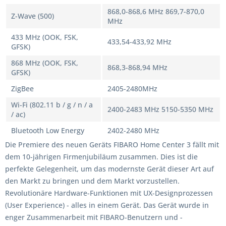
868,0-868,6 MHz 869,7-870,0
Z-Wave (500)
MHz
433 MHz (OOK, FSK,
433,54-433,92 MHz
GFSK)
868 MHz (OOK, FSK,
868,3-868,94 MHz
GFSK)
ZigBee
2405-2480MHz
Wi-Fi (802.11 b / g / n / a
2400-2483 MHz 5150-5350 MHz
/ ac)
Bluetooth Low Energy
2402-2480 MHz
Die Premiere des neuen Geräts FIBARO Home Center 3 fällt mit
dem 10-jährigen Firmenjubiläum zusammen. Dies ist die
perfekte Gelegenheit, um das modernste Gerät dieser Art auf
den Markt zu bringen und dem Markt vorzustellen.
Revolutionäre Hardware-Funktionen mit UX-Designprozessen
(User Experience) - alles in einem Gerät. Das Gerät wurde in
enger Zusammenarbeit mit FIBARO-Benutzern und -