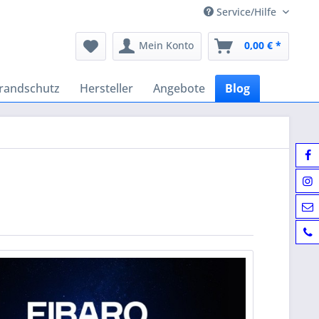
Service/Hilfe
Mein Konto
0,00 € *
randschutz
Hersteller
Angebote
Blog