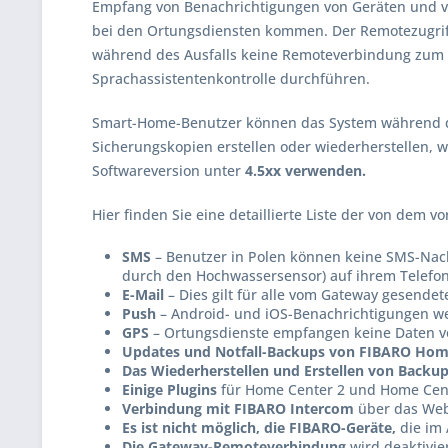
Empfang von Benachrichtigungen von Geräten und 
bei den Ortungsdiensten kommen. Der Remotezugriff
während des Ausfalls keine Remoteverbindung zum 
Sprachassistentenkontrolle durchführen.
Smart-Home-Benutzer können das System während de
Sicherungskopien erstellen oder wiederherstellen, w
Softwareversion unter
4.5xx verwenden.
Hier finden Sie eine detaillierte Liste der von dem 
SMS
– Benutzer in Polen können keine SMS-Nac
durch den Hochwassersensor) auf ihrem Telefo
E-Mail
– Dies gilt für alle vom Gateway gesende
Push
– Android- und iOS-Benachrichtigungen we
GPS
– Ortungsdienste empfangen keine Daten vo
Updates und Notfall-Backups von FIBARO Hom
Das Wiederherstellen und Erstellen von Backu
Einige Plugins
für Home Center 2 und Home Cente
Verbindung mit FIBARO Intercom
über das Webi
Es ist nicht möglich, die FIBARO-Geräte,
die im 
Die Gateway-Remoteverbindung
wird deaktivier