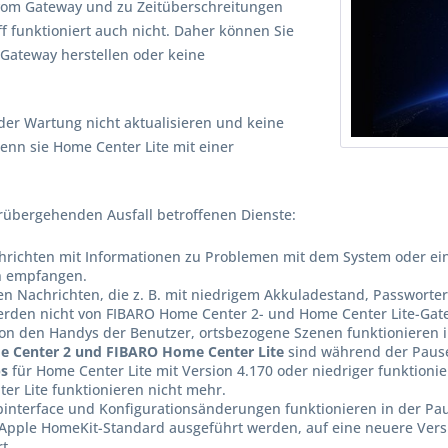
vom Gateway und zu Zeitüberschreitungen
 funktioniert auch nicht. Daher können Sie
Gateway herstellen oder keine
r Wartung nicht aktualisieren und keine
enn sie Home Center Lite mit einer
vorübergehenden Ausfall betroffenen Dienste:
hrichten mit Informationen zu Problemen mit dem System oder ei
n empfangen.
ten Nachrichten, die z. B. mit niedrigem Akkuladestand, Passwort
rden nicht von FIBARO Home Center 2- und Home Center Lite-Gat
n den Handys der Benutzer, ortsbezogene Szenen funktionieren i
e Center 2 und FIBARO Home Center Lite
sind während der Pause
ps
für Home Center Lite mit Version 4.170 oder niedriger funktionier
r Lite funktionieren nicht mehr.
nterface und Konfigurationsänderungen funktionieren in der Paus
Apple HomeKit-Standard ausgeführt werden, auf eine neuere Versi
t.