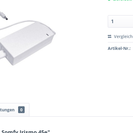
Vergleic
Artikel-Nr.:
rtungen
0
 Somfy Irismo 45e"