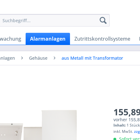
rwachung
Alarmanlagen
Zutrittskontrollsysteme
anlagen
Gehäuse
aus Metall mit Transformator
155,89
vorher
155,8
Inhalt:
1 Stüc
inkl. MwSt.
zzg
Sofort ver