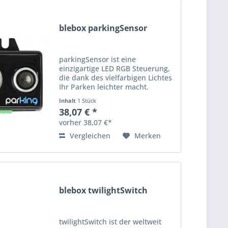
blebox parkingSensor
parkingSensor ist eine
einzigartige LED RGB Steuerung,
die dank des vielfarbigen Lichtes
Ihr Parken leichter macht.
Kontrolliert die LED/LED RGB (z.B.
Inhalt
1 Stück
LED Streifen, Ausstattung) und
38,07 € *
ändert die Lichtfarbe, so das der
vorher 38,07 €*
Fahrer der Abstand...
Vergleichen
Merken
blebox twilightSwitch
twilightSwitch ist der weltweit