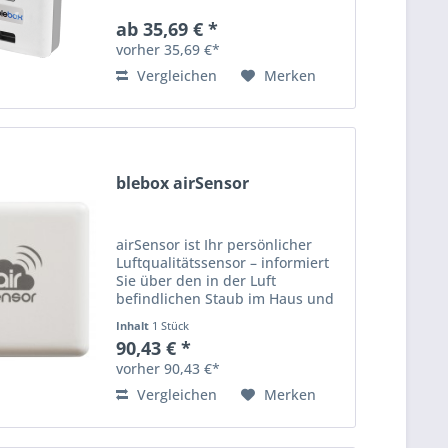
Applikation, geladen wie ein
ab 35,69 € *
Smartphone. Einfach smart. Mit
vorher 35,69 €*
dem µRemote, können Sie...
Vergleichen
Merken
blebox airSensor
airSensor ist Ihr persönlicher
Luftqualitätssensor – informiert
Sie über den in der Luft
befindlichen Staub im Haus und
im Freien. Kabelloser
Inhalt
1 Stück
Miniatursensor, der die
90,43 € *
Anwesenheit von giftigen
vorher 90,43 €*
Substanzen in der Luft (Smog =
sogenannter...
Vergleichen
Merken