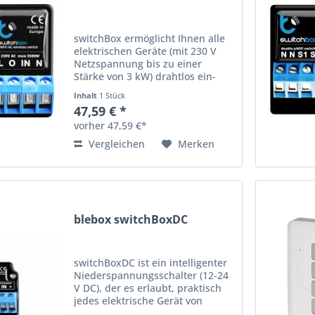
switchBox ermöglicht Ihnen alle
elektrischen Geräte (mit 230 V
Netzspannung bis zu einer
Stärke von 3 kW) drahtlos ein-
und auszuschalten. Sie können
Inhalt
1 Stück
Ihre Geräte mit mobilen Geräten
47,59 € *
und PCs von jedem Ort auf der
vorher 47,59 €*
Welt steuern. Mit...
Vergleichen
Merken
blebox switchBoxDC
switchBoxDC ist ein intelligenter
Niederspannungsschalter (12-24
V DC), der es erlaubt, praktisch
jedes elektrische Gerät von
einem beliebigen Ort der Welt zu