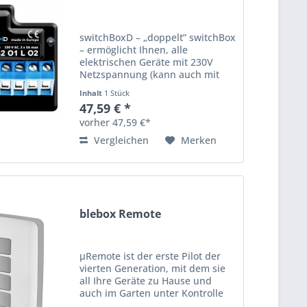
switchBoxD – „doppelt” switchBox
– ermöglicht Ihnen, alle
elektrischen Geräte mit 230V
Netzspannung (kann auch mit
zwei Belastungen pro 5 A
Inhalt
1 Stück
(zusammen 2 kW) betrieben
47,59 € *
werden) drahtlos ein- und
vorher 47,59 €*
auszuschalten. Geeignet für
kleine Geräte,...
Vergleichen
Merken
blebox Remote
µRemote ist der erste Pilot der
vierten Generation, mit dem sie
all Ihre Geräte zu Hause und
auch im Garten unter Kontrolle
haben. Konfiguriert durch