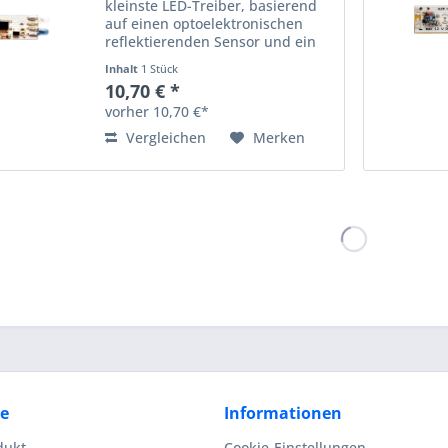
kleinste LED-Treiber, basierend
auf einen optoelektronischen
reflektierenden Sensor und ein
Miniaturprozessor, der
Inhalt
1 Stück
verantwortlich für die digitale
10,70 € *
Signalverarbeitung ist. Nach
vorher 10,70 €*
Verbindung mit den LED...
Vergleichen
Merken
ce
Informationen
dukt
Cookie-Einstellungen