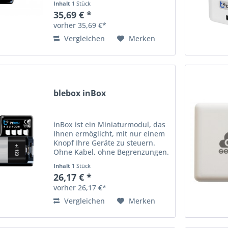
Inhalt
1 Stück
steuern. ein potentialfreier
35,69 € *
Kontakt ermöglicht den
vorher 35,69 €*
Anschluss von elektrischen...
Vergleichen
Merken
blebox inBox
inBox ist ein Miniaturmodul, das
Ihnen ermöglicht, mit nur einem
Knopf Ihre Geräte zu steuern.
Ohne Kabel, ohne Begrenzungen.
Mit inBox können Sie alle Geräte
Inhalt
1 Stück
steuern, die µWiFi Technologie
26,17 € *
nutzen: Rollläden, Tore,
vorher 26,17 €*
Beleuchtung, und...
Vergleichen
Merken