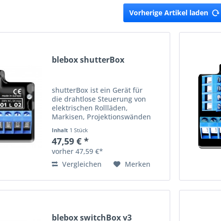
Vorherige Artikel laden
blebox shutterBox
shutterBox ist ein Gerät für
die drahtlose Steuerung von
elektrischen Rollläden,
Markisen, Projektionswänden
usw. mit Smartphones und
Inhalt
1 Stück
Tablets, auch von überall auf der
47,59 € *
Welt. Die Steuerung ermöglicht
vorher 47,59 €*
die Automatisierung von
gekippten...
Vergleichen
Merken
blebox switchBox v3