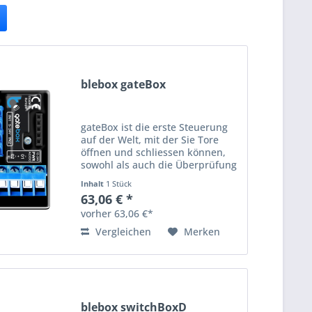
blebox gateBox
gateBox ist die erste Steuerung
auf der Welt, mit der Sie Tore
öffnen und schliessen können,
sowohl als auch die Überprüfung
des Status des Tores und das nur
Inhalt
1 Stück
mit Hilfe Ihres Smartphones oder
63,06 € *
Tablets, ohne zusätzliche Geräte
vorher 63,06 €*
und...
Vergleichen
Merken
blebox switchBoxD