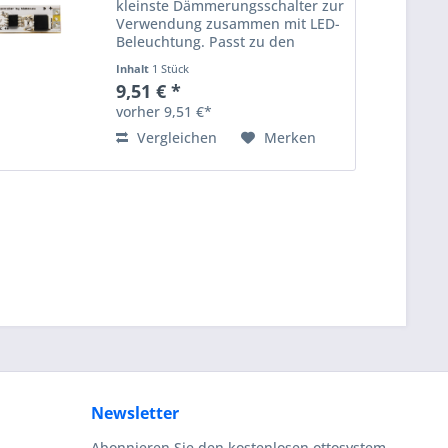
kleinste Dämmerungsschalter zur
Verwendung zusammen mit LED-
Beleuchtung. Passt zu den
meisten auf dem Markt
Inhalt
1 Stück
verfügbaren LED-Profilen.
9,51 € *
Schaltet automatisch die
vorher 9,51 €*
Niedervolt-Beleuchtung LED (z.
B....
Vergleichen
Merken
Newsletter
Abonnieren Sie den kostenlosen ottosystem