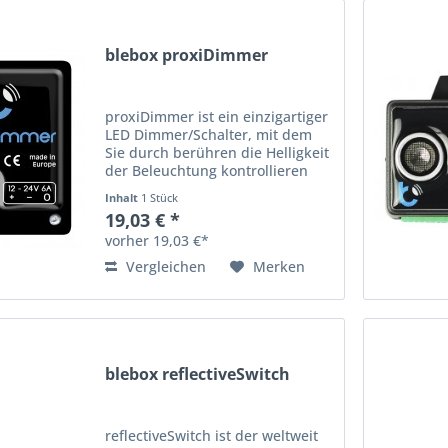
blebox proxiDimmer
proxiDimmer ist ein einzigartiger
LED Dimmer/Schalter, mit dem
Sie durch berühren die Helligkeit
der Beleuchtung kontrollieren
können. Arbeitet mit allen nicht
Inhalt
1 Stück
leitenden Materialien (Holz, Stein,
19,03 € *
Glas, u.s.w.). So kann man ihn
vorher 19,03 €*
in...
Vergleichen
Merken
blebox reflectiveSwitch
reflectiveSwitch ist der weltweit