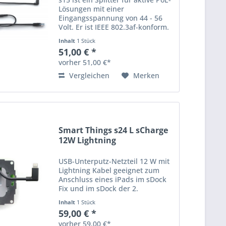
Lösungen mit einer
Eingangsspannung von 44 - 56
Volt. Er ist IEEE 802.3af-konform.
PoE-Verteiler WT-AF-5V10W
Inhalt
1 Stück
Professionelle Lösung mit
51,00 € *
Gigabit-Daten. Perfekt für
vorher 51,00 €*
Konferenzräume, Kioske und
überall...
Vergleichen
Merken
Smart Things s24 L sCharge
12W Lightning
USB-Unterputz-Netzteil 12 W mit
Lightning Kabel geeignet zum
Anschluss eines iPads im sDock
Fix und im sDock der 2.
Generation. Vollwertiges
Inhalt
1 Stück
Unterputz-Netzteil für Standard-
59,00 € *
UP-Dosen.
vorher 59,00 €*