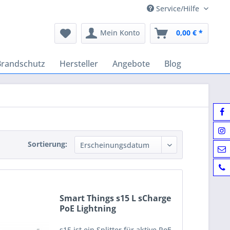
Service/Hilfe
Mein Konto
0,00 € *
Brandschutz
Hersteller
Angebote
Blog
Sortierung:
Smart Things s15 L sCharge
PoE Lightning
s15 ist ein Splitter für aktive PoE-