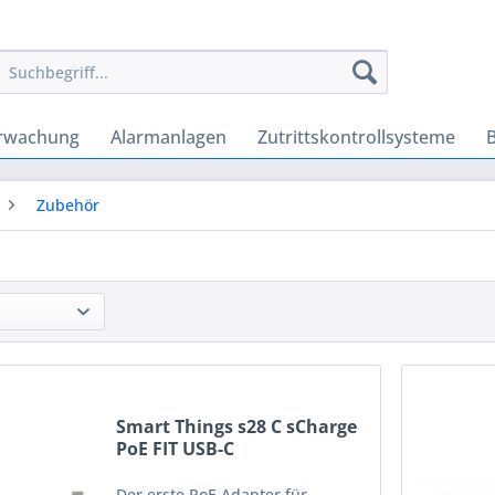
rwachung
Alarmanlagen
Zutrittskontrollsysteme
Zubehör
Smart Things s28 C sCharge
PoE FIT USB-C
Der erste PoE Adapter für