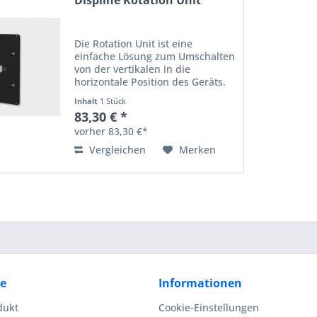
Displine Rotation Unit
Die Rotation Unit ist eine
einfache Lösung zum Umschalten
von der vertikalen in die
horizontale Position des Geräts.
vertikale - horizontale
Inhalt
1 Stück
Neuorientierung einfache
83,30 € *
Integration in Displine Wall-
vorher 83,30 €*
Produkte nur 6 mm zusätzlicher
Wandversatz
Vergleichen
Merken
ce
Informationen
dukt
Cookie-Einstellungen