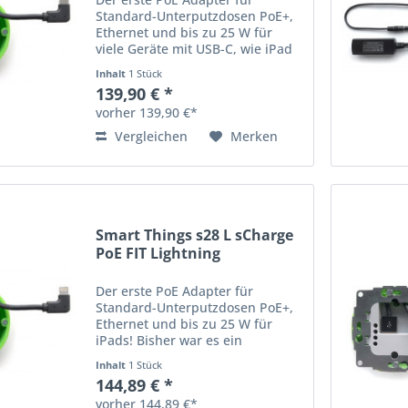
Standard-Unterputzdosen PoE+,
Ethernet und bis zu 25 W für
viele Geräte mit USB-C, wie iPad
Pro, Microsoft Surface Go,
Inhalt
1 Stück
Samsung Tab A/S und weitere!
139,90 € *
Bisher war es ein schwieriges
vorher 139,90 €*
Thema: PoE-Adapter/Splitter...
Vergleichen
Merken
Smart Things s28 L sCharge
PoE FIT Lightning
Der erste PoE Adapter für
Standard-Unterputzdosen PoE+,
Ethernet und bis zu 25 W für
iPads! Bisher war es ein
schwieriges Thema: PoE-
Inhalt
1 Stück
Adapter/Splitter passten in keine
144,89 € *
normale Unterputzdose. Als PoE-
vorher 144,89 €*
Adapter nach IEEE802.3at (PoE