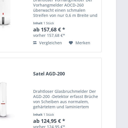
Vorhangmelder AOCD-260
überwacht einen schmalen
Streifen von nur 0,6 m Breite und
10 m Länge. Das Gerät, das
Inhalt
1 Stück
Bewegungen erkennt, wenn die
ab 157,68 € *
Grenze des geschützten Bereichs
vorher 157,68 €*
überschritten wird, kann
Bestandteil...
Vergleichen
Merken
Satel AGD-200
Drahtloser Glasbruchmelder Der
AGD-200 -Detektor erfasst Brüche
von Scheiben aus normalem,
gehärtetem und laminiertem
Glas. Für die Erkennung wird
Inhalt
1 Stück
eine erweiterte Zweipfad-
ab 124,95 € *
Signalanalyse verwendet. Die
vorher 124,95 €*
Empfindlichkeit des