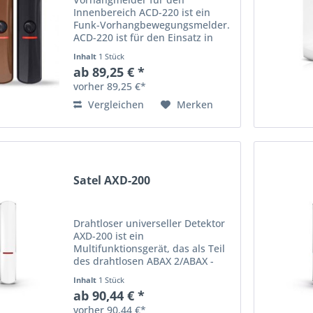
Innenbereich ACD-220 ist ein
Funk-Vorhangbewegungsmelder.
ACD-220 ist für den Einsatz in
Innenräumen vorgesehen. Das
Inhalt
1 Stück
Gerät wird im Rahmen des
ab 89,25 € *
bidirektionalen ABAX 2
vorher 89,25 €*
Funksystems betrieben. Das
Gerät wird unterstützt...
Vergleichen
Merken
Satel AXD-200
Drahtloser universeller Detektor
AXD-200 ist ein
Multifunktionsgerät, das als Teil
des drahtlosen ABAX 2/ABAX -
Funksystems funktioniert. Es
Inhalt
1 Stück
erfüllt die Anforderungen der
ab 90,44 € *
Norm EN 50131 Grade 2. Das
vorher 90,44 €*
Gerät kann in einem von 7 Modi