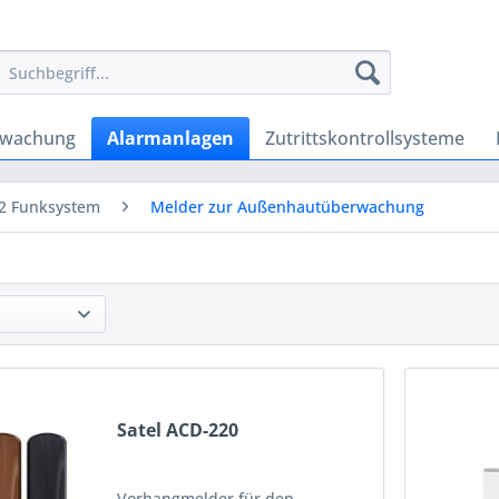
rwachung
Alarmanlagen
Zutrittskontrollsysteme
2 Funksystem
Melder zur Außenhautüberwachung
Satel ACD-220
Vorhangmelder für den