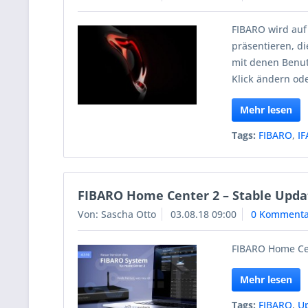
FIBARO wird auf
präsentieren, d
mit denen Benut
Klick ändern od
Mehr lesen
Tags:
FIBARO
,
IF
FIBARO Home Center 2 – Stable Upda
Von: Sascha Otto
03.08.18 09:00
0 Kommenta
FIBARO Home Cen
Mehr lesen
Tags:
FIBARO
,
U