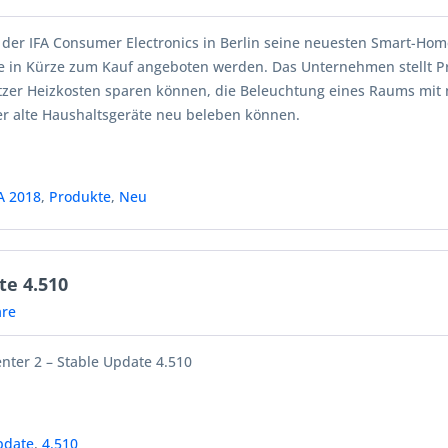
 der IFA Consumer Electronics in Berlin seine neuesten Smart-Ho
ie in Kürze zum Kauf angeboten werden. Das Unternehmen stellt P
zer Heizkosten sparen können, die Beleuchtung eines Raums mit
er alte Haushaltsgeräte neu beleben können.
A 2018
,
Produkte
,
Neu
te 4.510
re
ter 2 – Stable Update 4.510
pdate
,
4.510