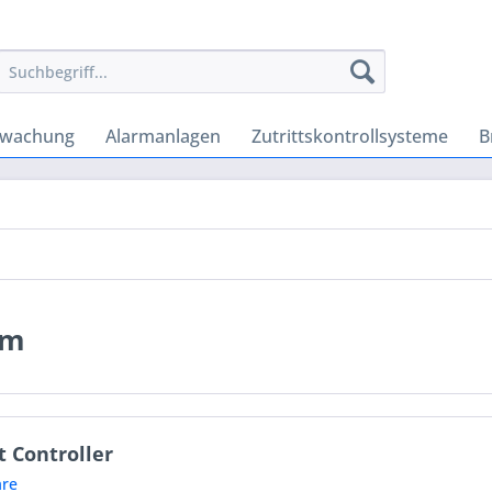
rwachung
Alarmanlagen
Zutrittskontrollsysteme
B
em
 Controller
re