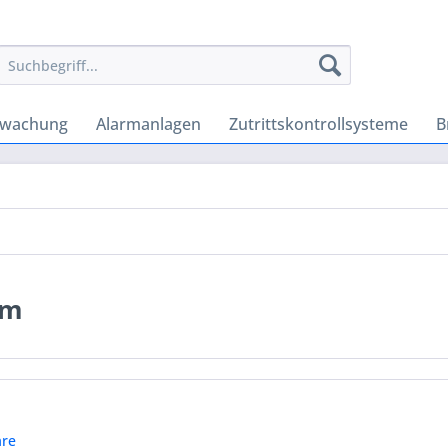
rwachung
Alarmanlagen
Zutrittskontrollsysteme
B
em
re