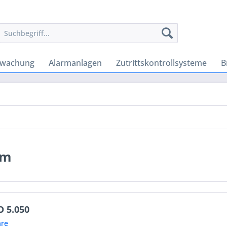
rwachung
Alarmanlagen
Zutrittskontrollsysteme
B
em
O 5.050
re