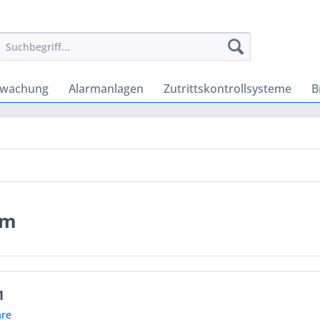
rwachung
Alarmanlagen
Zutrittskontrollsysteme
B
em
1
re