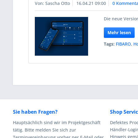
Von: Sascha Otto
16.04.21 09:00
0 Kommenta
Die neue Version
Mehr lesen
Tags:
FIBARO
,
H
Sie haben Fragen?
Shop Servi
Hauptsächlich sind wir im Projektgeschäft
Defektes Pro
Händler-Logi
tätig. Bitte melden Sie sich zur
Hinweis gemä
Terminvereinbarung vorher per E-Mail oder