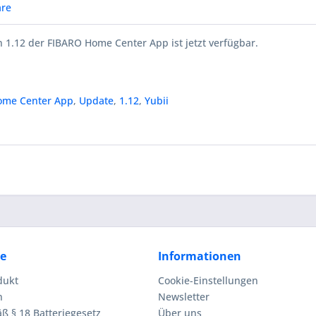
re
 1.12 der FIBARO Home Center App ist jetzt verfügbar.
ome Center App
,
Update
,
1.12
,
Yubii
ce
Informationen
dukt
Cookie-Einstellungen
n
Newsletter
ß § 18 Batteriegesetz
Über uns