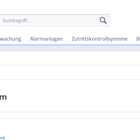
rwachung
Alarmanlagen
Zutrittskontrollsysteme
B
em
re