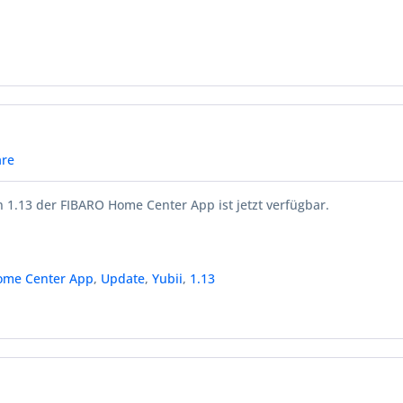
re
 1.13 der FIBARO Home Center App ist jetzt verfügbar.
ome Center App
,
Update
,
Yubii
,
1.13