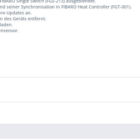
 FIBARO Single Switch (FGS-213) ausgeblendet.
d seiner Synchronisation in FIBARO Heat Controller (FGT-001).
are-Updates an.
 des Geräts entfernt.
eladen.
ensensor.