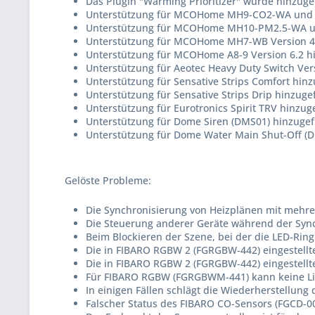
Das Plugin "Warming Prioritizer" wurde hinzuge
Unterstützung für MCOHome MH9-CO2-WA und M
Unterstützung für MCOHome MH10-PM2.5-WA un
Unterstützung für MCOHome MH7-WB Version 4.
Unterstützung für MCOHome A8-9 Version 6.2 h
Unterstützung für Aeotec Heavy Duty Switch Ver
Unterstützung für Sensative Strips Comfort hinz
Unterstützung für Sensative Strips Drip hinzuge
Unterstützung für Eurotronics Spirit TRV hinzug
Unterstützung für Dome Siren (DMS01) hinzugef
Unterstützung für Dome Water Main Shut-Off (
Gelöste Probleme:
Die Synchronisierung von Heizplänen mit mehrer
Die Steuerung anderer Geräte während der Synch
Beim Blockieren der Szene, bei der die LED-Ring
Die in FIBARO RGBW 2 (FGRGBW-442) eingestellte 
Die in FIBARO RGBW 2 (FGRGBW-442) eingestellte 
Für FIBARO RGBW (FGRGBWM-441) kann keine Lie
In einigen Fällen schlägt die Wiederherstellung 
Falscher Status des FIBARO CO-Sensors (FGCD-00