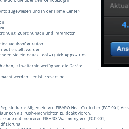
unktion, die über den Remotezugriff
nto zugewiesen und in der Home Center-
en.
ein.
zuordnung, Zuordnungen und Parameter
eine Neukonfiguration.
neut erstellt werden.
enden Sie ein neues Tool – Quick Apps -, um
ieben, ist weiterhin verfügbar, die Geräte
acht werden – er ist irreversibel.
Registerkarte Allgemein von FIBARO Heat Controller (FGT-001) Vers
igungen als Push-Nachrichten zu deaktivieren.
Heizzone mit mehreren FIBARO-Wärmereglern (FGT-001).
ifizierung.