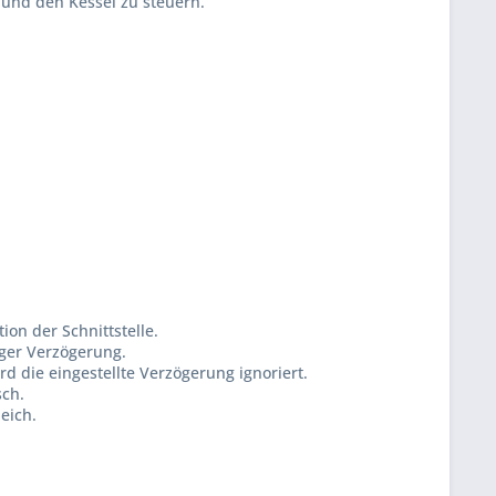
 und den Kessel zu steuern.
on der Schnittstelle.
nger Verzögerung.
d die eingestellte Verzögerung ignoriert.
sch.
eich.