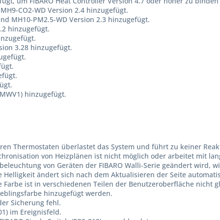
fügt, um FIBARO Heat Controller Version 4.7 oder höher zu binden
H9-CO2-WD Version 2.4 hinzugefügt.
d MH10-PM2.5-WD Version 2.3 hinzugefügt.
2 hinzugefügt.
inzugefügt.
sion 3.28 hinzugefügt.
ugefügt.
fügt.
efügt.
ügt.
DMWV1) hinzugefügt.
en Thermostaten überlastet das System und führt zu keiner Reakti
ronisation von Heizplänen ist nicht möglich oder arbeitet mit la
beleuchtung von Geräten der FIBARO Walli-Serie geändert wird, wir
Helligkeit ändert sich nach dem Aktualisieren der Seite automati
Farbe ist in verschiedenen Teilen der Benutzeroberfläche nicht gl
blingsfarbe hinzugefügt werden.
der Sicherung fehl.
1) im Ereignisfeld.