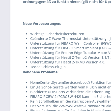
ordnungsgemäß zu funktionieren (gilt nicht für Upd
Neue Verbesserungen:
Wichtige Sicherheitskorrekturen.
Geänderte Z-Wave-Thermostat-Unterstützung - je
Unterstützung für FIBARO Walli Controller (FGW
Unterstützung für FIBARO Smart Implant (FGBS-2
Unterstützung für Era Inn Edge Tubular Motor V
Unterstützung für Heatit Z-Temp2 Version 1.1/1.
Unterstützung für Heatit Z-TRM3 Version 4.0.
Tedee Schloss-Plugin.
Behobene Probleme:
HomeCenter.SystemService.reboot() Funktion funk
Einige Sonos-Geräte werden vom Plugin nicht er
Blockierte UDP-Ports verhindern die Erkennung 
FIBARO RGBW 2 (FGRGBW-442) kann im Sicherhe
Kein Scrollbalken im Gerätegruppen-Auswahlfen
Der Versuch, die Z-Wave-Geräte-Firmware zu akt
Einige Aktionen, die für Rollläden in Magic-Szen