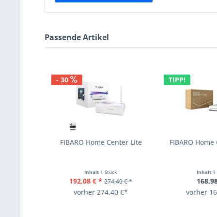
Passende Artikel
- 30
TIPP!
FIBARO Home Center Lite
FIBARO Home C
Inhalt
1 Stück
Inhalt
1
192,08 € *
168,98
274,40 € *
vorher 274,40 €*
vorher 16