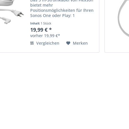
bietet mehr
Positionsmöglichkeiten für Ihren
Sonos One oder Play: 1
Lautsprecher ohne potenziellen
Inhalt
1 Stück
Kabelsalat. Das Standard-Sonos-
19,99 € *
Netzkabel für Sonos One und
vorher 19,99 €*
Play: 1 ist 2 Meter lang. Wenn Sie
keine...
Vergleichen
Merken