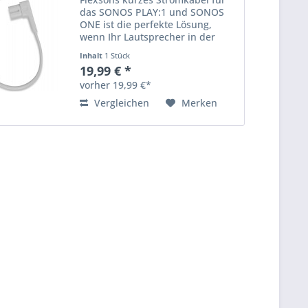
das SONOS PLAY:1 und SONOS
ONE ist die perfekte Lösung,
wenn Ihr Lautsprecher in der
Nähe einer Steckdose sitzt oder
Inhalt
1 Stück
an der Wand montiert wird, um
19,99 € *
Kabelsalat zu vermeiden. Das
vorher 19,99 €*
Standard-SONOS-Netzkabel für...
Vergleichen
Merken